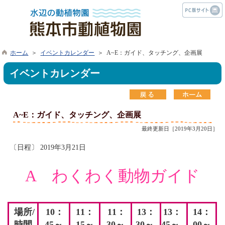
ホーム
＞
イベントカレンダー
＞ A~E：ガイド、タッチング、企画展
イベントカレンダー
A~E：ガイド、タッチング、企画展
最終更新日［2019年3月20日］
〔日程〕 2019年3月21日
A わくわく動物ガイド
場所/
10：
11：
11：
13：
13：
14
：
時間
45～
15
～
30
～
30～
45～
00～