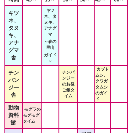
キツ
キツ
ネ、タ
ネ、
ヌキ、
タヌ
アナグ
マ
キ、
～春の
アナ
里山
グマ
ガイド
舎
～
カブト
チン
チンパ
ムシ、
ンジー
パン
クワガ
のお昼
ジー
タムシ
ご飯タ
のガイ
舎
イム
ド
動物
モグラの
資料
モグモグ
タイム
館