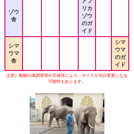
アフ
リカ
ゾウ
ゾウ
舎
のガ
イド
シマ
シマ
ウマ
ウマ
のガ
舎
イド
注意）動物の体調管理や天候等により、ガイドが当日変更になる
可能性もあります。