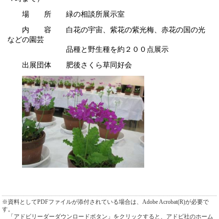
場 所 緑の相談所展示室
内 容 白花の宇宙、紫花の紫光梅、赤花の国の光
などの園芸
品種と野生種を約２００点展示
出展団体 肥後さくら草同好会
※資料としてPDFファイルが添付されている場合は、Adobe Acrobat(R)が必要で
す。
「アドビリーダーダウンロードボタン」をクリックすると、アドビ社のホーム