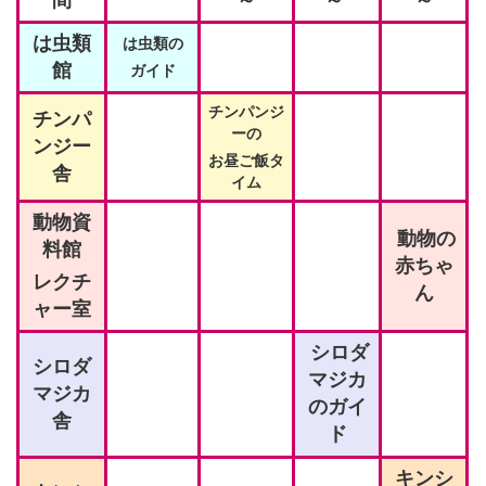
間
～
～
～
は虫類
は虫類の
館
ガイド
チンパンジ
チンパ
ーの
ンジー
お昼ご飯タ
舎
イム
動物資
動物の
料館
赤ちゃ
レクチ
ん
ャー室
シロダ
シロダ
マジカ
マジカ
のガイ
舎
ド
キンシ