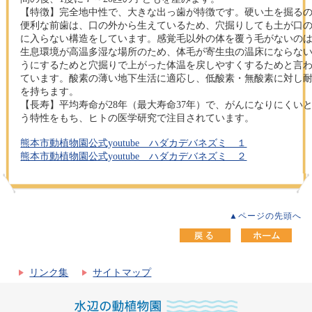
【特徴】完全地中性で、大きな出っ歯が特徴です。硬い土を掘る
便利な前歯は、口の外から生えているため、穴掘りしても土が口
に入らない構造をしています。感覚毛以外の体を覆う毛がないの
生息環境が高温多湿な場所のため、体毛が寄生虫の温床にならな
うにするためと穴掘りで上がった体温を戻しやすくするためと言
ています。酸素の薄い地下生活に適応し、低酸素・無酸素に対し
を持ちます。
【長寿】平均寿命が28年（最大寿命37年）で、がんになりにくい
う特性をもち、ヒトの医学研究で注目されています。
熊本市動植物園公式youtube ハダカデバネズミ １
熊本市動植物園公式youtube ハダカデバネズミ ２
▲ページの先頭へ
リンク集
サイトマップ