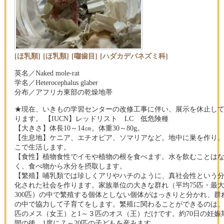
[ほ乳類]
[ほ乳類]
[囓歯目]
[ハダカデバネズミ科]
英名／Naked mole-rat
学名／Heterocephalus glaber
分布／アフリカ東部の乾燥地帯
★現在、いきもの学習センターの改修工事に伴い、展示を休止し
ります。 【IUCN】レッドリスト LC 低危険種
【大きさ】体長10～14㎝。体重30～80g。
【生息地】ケニア、エチオピア、ソマリアなど。地中に巣を作り
こで生活します。
【食性】植物食性でイモや植物の根を食べます。水を飲むことは
く、食べ物から水分を摂取します。
【繁殖】哺乳類では珍しくアリやハチのように、真社会性という
化された社会を作ります。家族単位の大きな群れ（平均75匹・最
300匹）の中で繁殖する個体としない個体がはっきりと分かれ、群
の中で協力して子育てをします。繁殖に関わることができるのは、
匹のメス（女王）と1～３匹のオス（王）だけです。約70日の妊娠
間の後、1度に７～20匹の子どもを産みます。