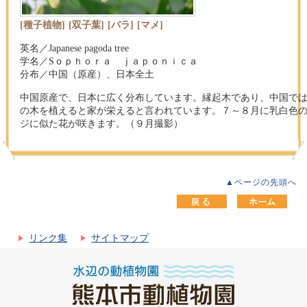
[種子植物]
[双子葉]
[バラ]
[マメ]
英名／Japanese pagoda tree
学名／Sｏｐｈｏｒａ ｊａｐｏｎｉｃａ
分布／中国（原産）、日本全土
中国原産で、日本に広く分布しています。縁起木であり、中国で
の木を植えると家が栄えると言われています。７～８月に乳白色
ジに似た花が咲きます。（９月撮影）
▲ページの先頭へ
リンク集
サイトマップ