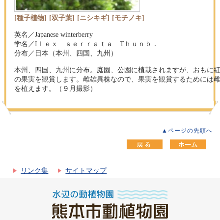
[種子植物]
[双子葉]
[ニシキギ]
[モチノキ]
英名／Japanese winterberry
学名／Iｌｅｘ ｓｅｒｒａｔａ Tｈｕｎｂ．
分布／日本（本州、四国、九州）
本州、四国、九州に分布。庭園、公園に植栽されますが、おもに
の果実を観賞します。雌雄異株なので、果実を観賞するためには
を植えます。（９月撮影）
▲ページの先頭へ
リンク集
サイトマップ