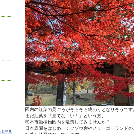
園内の紅葉の見ごろがそろそろ終わりとなりそうです
まだ紅葉を「見てな～い！」という方、
熊本市動植物園内を散策してみませんか？
日本庭園をはじめ、シフゾウ舎やメリーゴーランドの
覧を見る