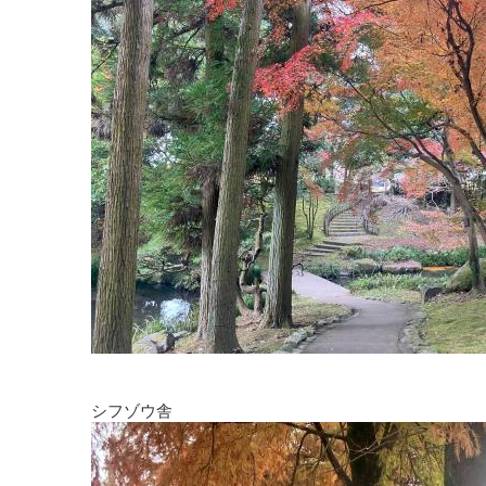
シフゾウ舎