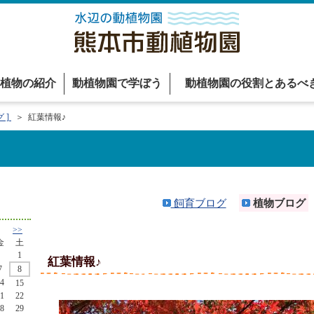
植物の紹介
動植物園で学ぼう
動植物園の役割とあるべ
 ]
＞ 紅葉情報♪
飼育ブログ
植物ブログ
>>
金
土
1
紅葉情報♪
7
8
4
15
1
22
8
29