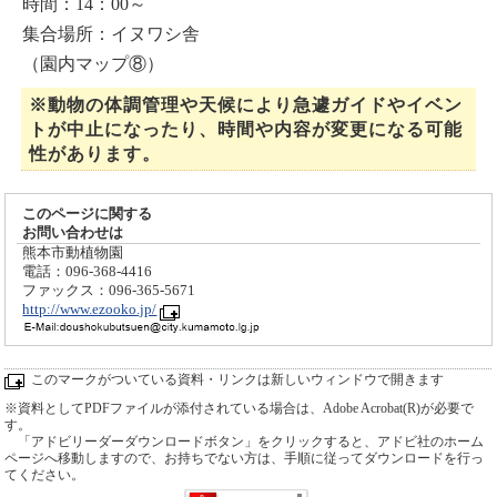
時間：14：00～
集合場所：イヌワシ舎
（園内マップ⑧）
※動物の体調管理や天候により急遽ガイドやイベン
トが中止になったり、時間や内容が変更になる可能
性があります。
このページに関する
お問い合わせは
熊本市動植物園
電話：096-368-4416
ファックス：096-365-5671
http://www.ezooko.jp/
このマークがついている資料・リンクは新しいウィンドウで開きます
※資料としてPDFファイルが添付されている場合は、Adobe Acrobat(R)が必要で
す。
「アドビリーダーダウンロードボタン」をクリックすると、アドビ社のホーム
ページへ移動しますので、お持ちでない方は、手順に従ってダウンロードを行っ
てください。