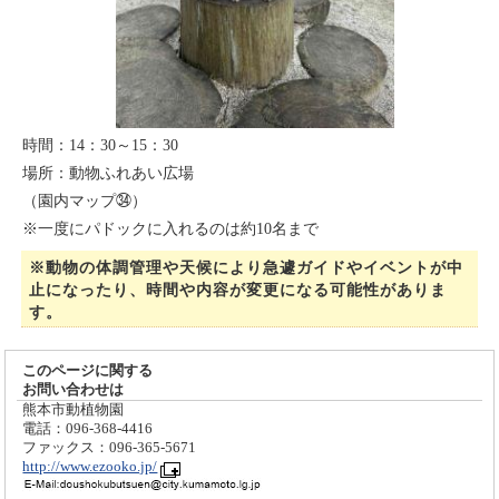
時間：14：30～15：30
場所：動物ふれあい広場
（園内マップ㉞）
※一度にパドックに入れるのは約10名まで
※動物の体調管理や天候により急遽ガイドやイベントが中
止になったり、時間や内容が変更になる可能性がありま
す。
このページに関する
お問い合わせは
熊本市動植物園
電話：096-368-4416
ファックス：096-365-5671
http://www.ezooko.jp/