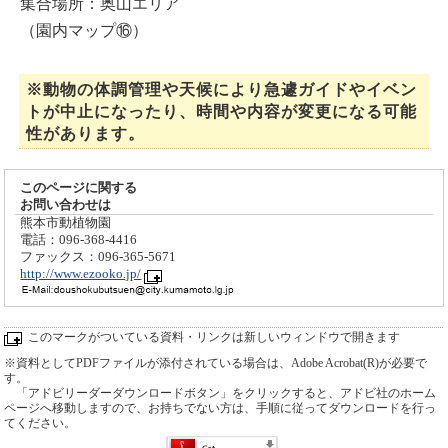
集合場所：奥山エリア
（園内マップ⑯）
※動物の体調管理や天候により急遽ガイドやイベン
トが中止になったり、時間や内容が変更になる可能
性があります。
このページに関する
お問い合わせは
熊本市動植物園
電話：096-368-4416
ファックス：096-365-5671
http://www.ezooko.jp/
このマークがついている資料・リンクは新しいウィンドウで開きます
※資料としてPDFファイルが添付されている場合は、Adobe Acrobat(R)が必要で
す。
「アドビリーダーダウンロードボタン」をクリックすると、アドビ社のホーム
ページへ移動しますので、お持ちでない方は、手順に従ってダウンロードを行っ
てください。