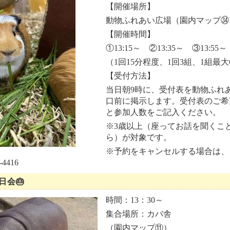
【開催場所】
動物ふれあい広場（園内マップ㉞
【開催時間】
①13:15～ ②13:35～ ③13:55～
（1回15分程度、1回3組、1組最
【受付方法】
当日朝9時に、受付表を動物ふれ
口前に掲示します。受付表のご希
と参加人数をご記入ください。
※3歳以上（座ってお話を聞くこ
ら）が対象です。
※予約をキャンセルする場合は、
4416
日会🎂
時間：13：30～
集合場所：カバ舎
（園内マップ⑪）