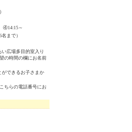
）
 ④14:15～
大6名まで）
あい広場多目的室入り
望の時間の欄にお名前
とができるお子さまか
こちらの電話番号にお