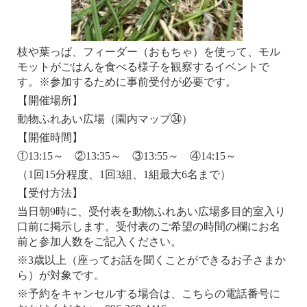
枝や葉っぱ、フィーダー（おもちゃ）を使って、モル
モットがごはんを食べる様子を観察するイベントで
す。※参加するために事前受付が必要です。
【開催場所】
動物ふれあい広場（園内マップ㉞）
【開催時間】
①13:15～ ②13:35～ ③13:55～ ④14:15～
（1回15分程度、1回3組、1組最大6名まで）
【受付方法】
当日朝9時に、受付表を動物ふれあい広場多目的室入り
口前に掲示します。受付表のご希望の時間の欄にお名
前と参加人数をご記入ください。
※3歳以上（座ってお話を聞くことができるお子さまか
ら）が対象です。
※予約をキャンセルする場合は、こちらの電話番号に