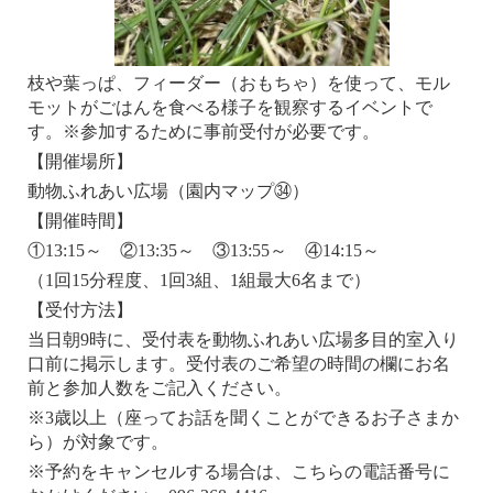
枝や葉っぱ、フィーダー（おもちゃ）を使って、モル
モットがごはんを食べる様子を観察するイベントで
す。※参加するために事前受付が必要です。
【開催場所】
動物ふれあい広場（園内マップ㉞）
【開催時間】
①13:15～ ②13:35～ ③13:55～ ④14:15～
（1回15分程度、1回3組、1組最大6名まで）
【受付方法】
当日朝9時に、受付表を動物ふれあい広場多目的室入り
口前に掲示します。受付表のご希望の時間の欄にお名
前と参加人数をご記入ください。
※3歳以上（座ってお話を聞くことができるお子さまか
ら）が対象です。
※予約をキャンセルする場合は、こちらの電話番号に