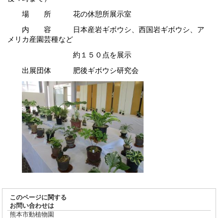
場 所 花の休憩所展示室
内 容 日本産岩ギボウシ、西国岩ギボウシ、ア
メリカ産園芸種など
約１５０点を展示
出展団体 肥後ギボウシ研究会
このページに関する
お問い合わせは
熊本市動植物園