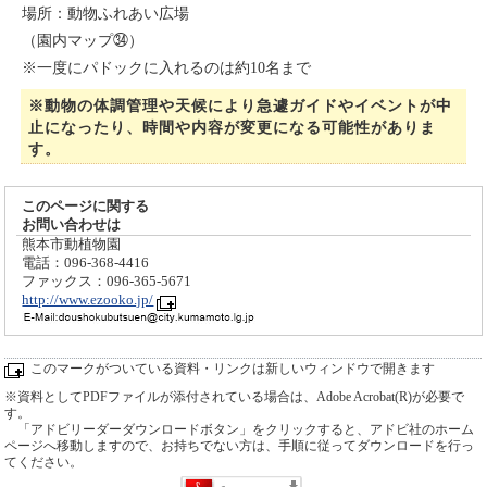
場所：動物ふれあい広場
（園内マップ㉞）
※一度にパドックに入れるのは約10名まで
※動物の体調管理や天候により急遽ガイドやイベントが中
止になったり、時間や内容が変更になる可能性がありま
す。
このページに関する
お問い合わせは
熊本市動植物園
電話：096-368-4416
ファックス：096-365-5671
http://www.ezooko.jp/
このマークがついている資料・リンクは新しいウィンドウで開きます
※資料としてPDFファイルが添付されている場合は、Adobe Acrobat(R)が必要で
す。
「アドビリーダーダウンロードボタン」をクリックすると、アドビ社のホーム
ページへ移動しますので、お持ちでない方は、手順に従ってダウンロードを行っ
てください。