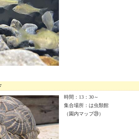
ド
時間：13：30～
集合場所：
は虫類館
（園内マップ㉙）