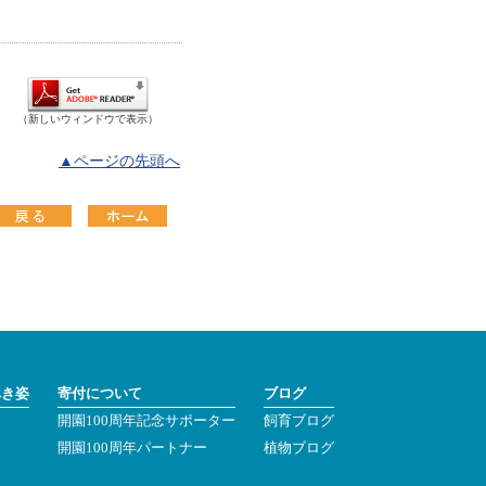
（新しいウィンドウで表示）
▲ページの先頭へ
べき姿
寄付について
ブログ
開園100周年記念サポーター
飼育ブログ
ン
開園100周年パートナー
植物ブログ