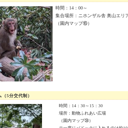
時間：14：00～
集合場所：ニホンザル舎 奥山エリ
（園内マップ⑯）
ム（5分交代制）
時間：14：30～15：30
場所：動物ふれあい広場
（園内マップ㉞）
※一度にパドックに入れるのは約1