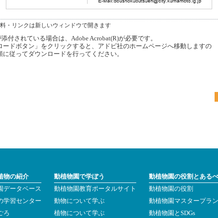
料・リンクは新しいウィンドウで開きます
付されている場合は、Adobe Acrobat(R)が必要です。
ードボタン」をクリックすると、アドビ社のホームページへ移動しますの
順に従ってダウンロードを行ってください。
植物の紹介
動植物園で学ぼう
動植物園の役割とある
園データベース
動植物園教育ポータルサイト
動植物園の役割
の学習センター
動物について学ぶ
動植物園マスタープラ
ごろ
植物について学ぶ
動植物園とSDGs