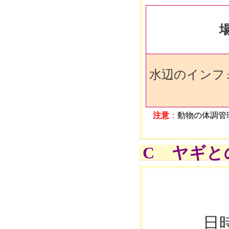
水辺のインフ
注意
：
動物の体調管
C ヤギと
日