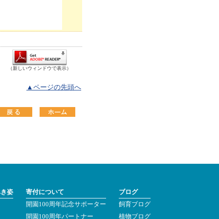
（新しいウィンドウで表示）
▲ページの先頭へ
べき姿
寄付について
ブログ
開園100周年記念サポーター
飼育ブログ
ン
開園100周年パートナー
植物ブログ