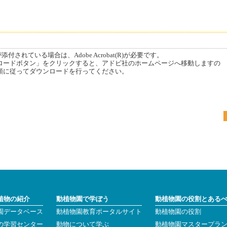
付されている場合は、Adobe Acrobat(R)が必要です。
ードボタン」をクリックすると、アドビ社のホームページへ移動しますの
順に従ってダウンロードを行ってください。
植物の紹介
動植物園で学ぼう
動植物園の役割とある
園データベース
動植物園教育ポータルサイト
動植物園の役割
の学習センター
動物について学ぶ
動植物園マスタープラ