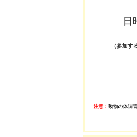
日
（参加す
注意
：
動物の体調