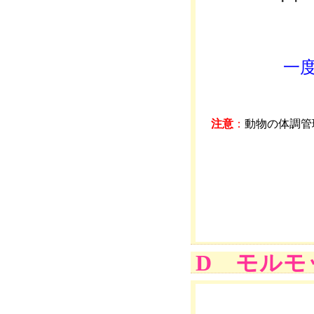
一
注意
：
動物の体調管
D モルモ