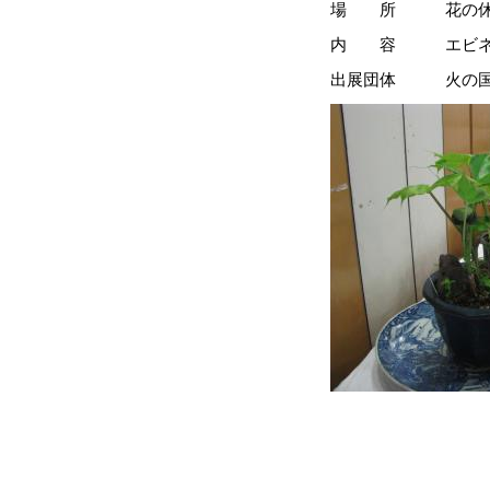
場 所 花の休憩
内 容 エビネやウマ
出展団体 火の国ウ