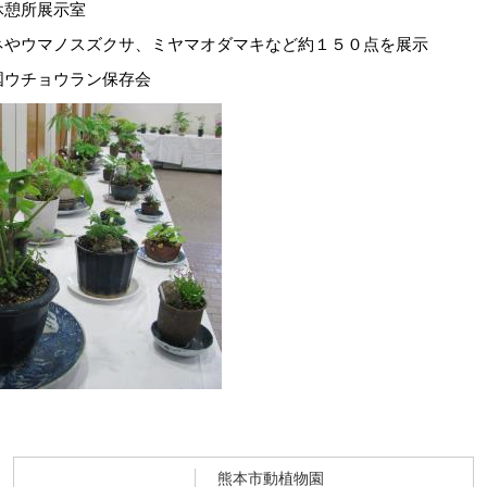
所展示室
ノスズクサ、ミヤマオダマキなど約１５０点を展示
チョウラン保存会
熊本市動植物園