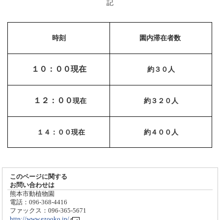
記
時刻
園内滞在者数
１０：００現在
約３０人
１２
：００
現在
約３２０人
１４：００現在
約４００人
このページに関する
お問い合わせは
熊本市動植物園
電話：096-368-4416
ファックス：096-365-5671
http://www.ezooko.jp/