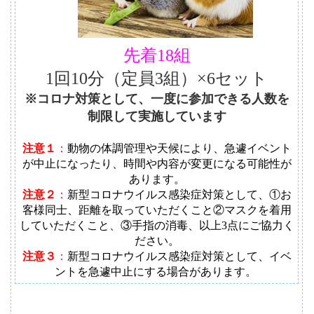
先着18組
1回10分（定員3組）×6セット
※コロナ対策として、一度に参加できる人数を
制限して実施しています
注意１
：
動物の体調管理や天候により、急遽イベント
が中止になったり、時間や内容が変更になる可能性が
あります
。
注意２
：
新型コロナウイルス感染症対策として、①お
客様同士、距離を取っていただくこと②マスクを着用
していただくこと、③手指の消毒、以上3点にご協力く
ださい。
注意３
：
新型コロナウイルス感染症対策として、イベ
ントを急遽中止にする場合があります。