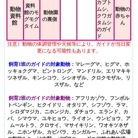
カブト
資料
動物
ムシ、
動物の
館のモ
動物園
資料
クワガ
赤ちゃ
グモグ
の裏側
館
タムシ
ん
タイム
のガイ
ド
注意）動物の体調管理や天候等により、ガイドが当日変
更になる可能性もあります。
飼育1班のガイドの対象動物
：マレーグマ、ヒグマ、ホ
ッキョクグマ、ビントロング、マンドリル、エリマキキ
ツネザル、キンシコウ、シシオザル、クロクモザル、リ
スザル、など
飼育2班のガイドの対象動物
：アフリカゾウ、フンボル
トペンギン、ヒクイドリ、オタリア、シフゾウ、ラマ、
シロダマジカ、ニホンジカ、ダチョウ、エランド、カ
バ、シマウマ、ユキヒョウ、ライオン、ウンピョウ、ア
ムールトラ、クロサイ、マサイキリン、ワオキツネザ
ル、ニホンザル、カピバラ、カンガルー、ふれあい広場