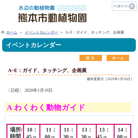
ホーム
＞
イベントカレンダー
＞ A~E：ガイド、タッチング、企画展
イベントカレンダー
A~E：ガイド、タッチング、企画展
最終更新日［2020年1月16日］
〔日程〕 2020年1月19日
A わくわく動物ガイド
場所/
10：
11：
11：
13：
13：
14
：
時間
45～
00
～
30
～
30
～
45
～
00～