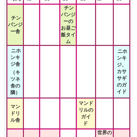
チン
パンジ
チン
ーの
パンジ
お昼ご
ー舎
飯タイ
ム
ニホ
ニホ
ンキ
ンキ
ジ舎
ジ、
カサ
（キ
サギ
ツネ
のガ
舎の
イド
隣）
マンド
マン
リルの
ドリ
ガイ
ル舎
ド
世界の