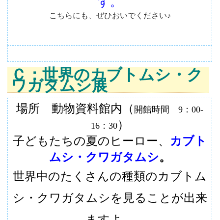
す。
こちらにも、ぜひおいでください♪
Ｃ：世界のカブトムシ・ク
ワガタムシ展
場所 動物資料館内（
開館時間 9：00-
）
16：30
子どもたちの
夏
のヒーロー、
カブト
ムシ・クワガタムシ
。
世界中のたくさんの種類のカブトム
シ・クワガタムシを見ることが出来
ますよ。