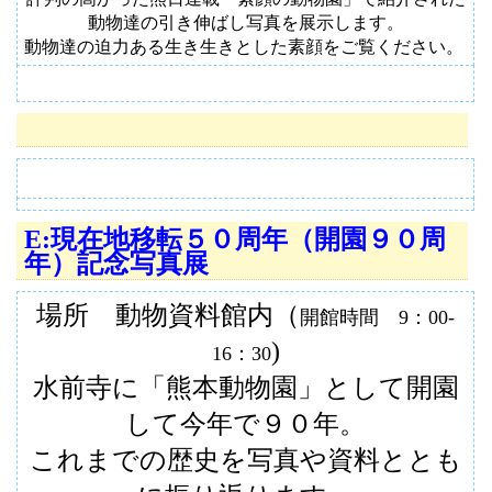
動物達の引き伸ばし写真を展示します。
動物達の迫力ある生き生きとした素顔をご覧ください。
E:
現在地移転５０周年（開園９０周
年）記念写真展
場所 動物資料館内（
開館時間 9：00-
)
16：30
水前寺に「熊本動物園」として開園
して
今年で９０年。
これまでの歴史を写真や資料ととも